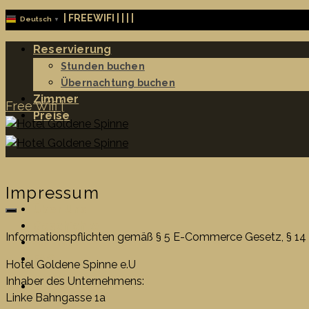
|
FREEWIFI |
|
|
|
Deutsch
▼
Reservierung
Stunden buchen
Übernachtung buchen
Zimmer
Free Wifi |
Preise
Impressum
Über Uns
Geschichte
Informationspflichten gemäß § 5 E-Commerce Gesetz, § 14
Kontakt
FAQ
Hotel Goldene Spinne e.U
Inhaber des Unternehmens:
Linke Bahngasse 1a